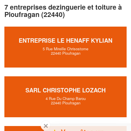
7 entreprises dezinguerie et toiture à
Ploufragan (22440)
ENTREPRISE LE HENAFF KYLIAN
5 Rue Mireille Chrisostome
22440 Ploufragan
SARL CHRISTOPHE LOZACH
4 Rue Du Champ Barou
22440 Ploufragan
✕