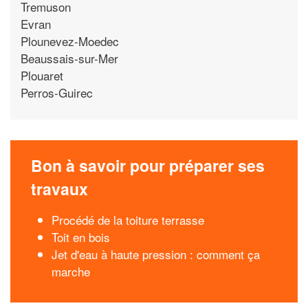
Tremuson
Evran
Plounevez-Moedec
Beaussais-sur-Mer
Plouaret
Perros-Guirec
Bon à savoir pour préparer ses
travaux
Procédé de la toiture terrasse
Toit en bois
Jet d'eau à haute pression : comment ça
marche