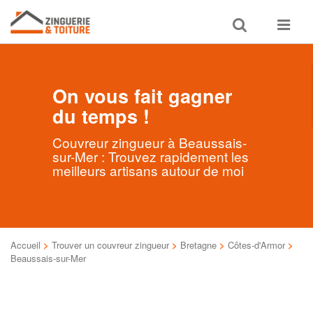
Toggle
Toggle
search
navigat
On vous fait gagner
du temps !
Couvreur zingueur à Beaussais-
sur-Mer : Trouvez rapidement les
meilleurs artisans autour de moi
Accueil
>
Trouver un couvreur zingueur
>
Bretagne
>
Côtes-d'Armor
>
Beaussais-sur-Mer