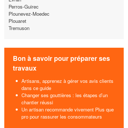
Perros-Guirec
Plounevez-Moedec
Plouaret
Tremuson
Bon à savoir pour préparer ses
travaux
Artisans, apprenez à gérer vos avis clients
dans ce guide
Changer ses gouttières : les étapes d’un
chantier réussi
Un artisan recommande vivement Plus que
pro pour rassurer les consommateurs