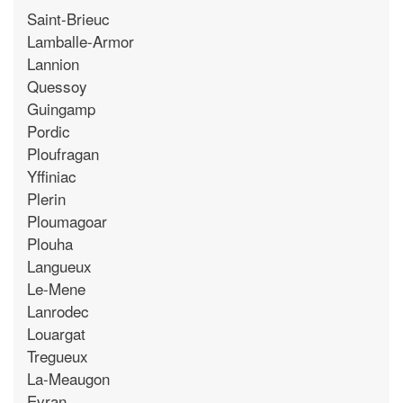
Saint-Brieuc
Lamballe-Armor
Lannion
Quessoy
Guingamp
Pordic
Ploufragan
Yffiniac
Plerin
Ploumagoar
Plouha
Langueux
Le-Mene
Lanrodec
Louargat
Tregueux
La-Meaugon
Evran