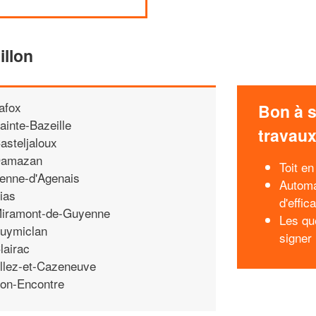
illon
afox
Bon à s
ainte-Bazeille
travau
asteljaloux
amazan
Toit e
enne-d'Agenais
Automa
ias
d'effic
iramont-de-Guyenne
Les qu
uymiclan
signer 
lairac
llez-et-Cazeneuve
on-Encontre