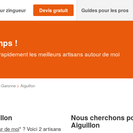
ur zingueur
Devis gratuit
Guides pour les pros
mps !
rapidement les meilleurs artisans autour de moi
t-Garonne
>
Aiguillon
llon
Nous cherchons pou
Aiguillon
ur de moi
" ? Voici 2 artisans