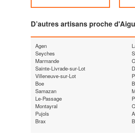
D’autres artisans proche d'Aigu
Agen
L
Seyches
S
Marmande
C
Sainte-Livrade-sur-Lot
D
Villeneuve-sur-Lot
P
Boe
B
Samazan
M
Le-Passage
P
Montayral
C
Pujols
A
Brax
B