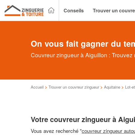
Conseils
Trouver un couvre
On vous fait gagner du te
Couvreur zingueur à Aiguillon : Trouvez 
Accueil
>
Trouver un couvreur zingueur
>
Aquitaine
>
Lot-e
Votre couvreur zingueur à Aigui
Vous avez recherché "
couvreur zingueur auto