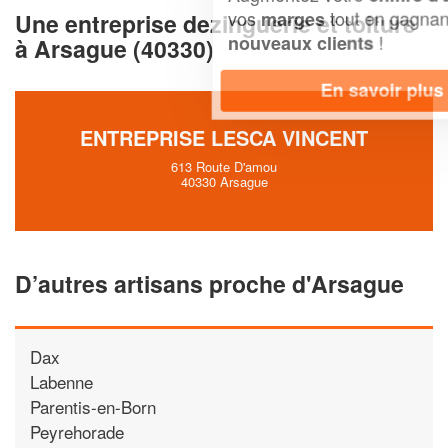
vos
tout en gagnant de
marges
Une entreprise dezinguerie et toiture
!
nouveaux clients
à Arsague (40330)
En savoir plus
ENTREPRISE LESCA VINCENT
613 Route D'amou
40330 Arsague
D’autres artisans proche d'Arsague
Dax
Labenne
Parentis-en-Born
Peyrehorade