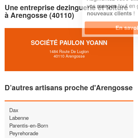
vos
tout en gagnant de
marges
Une entreprise dezinguerie et toiture
!
nouveaux clients
à Arengosse (40110)
En savoir plus
SOCIÉTÉ PAULON YOANN
1484 Route De Luglon
40110 Arengosse
D’autres artisans proche d'Arengosse
Dax
Labenne
Parentis-en-Born
Peyrehorade