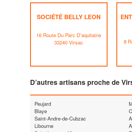
SOCIÉTÉ BELLY LEON
ENT
16 Route Du Parc D’aquitaine
8 R
33240 Virsac
D’autres artisans proche de Vir
Peujard
M
Blaye
C
Saint-Andre-de-Cubzac
A
Libourne
A