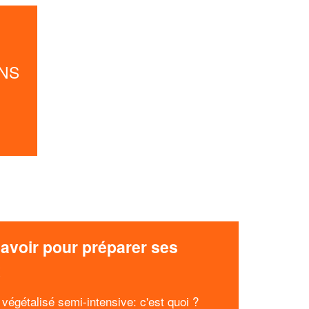
Augmentez votre
et
chiffre d'affaires
vos
tout en gagnant de
marges
!
nouveaux clients
NS
En savoir plus
avoir pour préparer ses
x
 végétalisé semi-intensive: c'est quoi ?