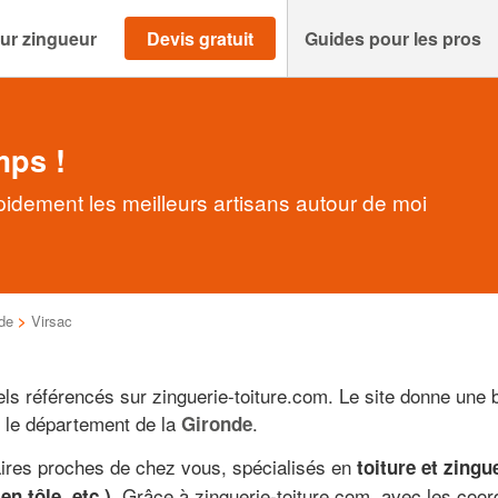
ur zingueur
Devis gratuit
Guides pour les pros
mps !
pidement les meilleurs artisans autour de moi
de
>
Virsac
ls référencés sur zinguerie-toiture.com. Le site donne une b
s le département de la
.
Gironde
aires proches de chez vous, spécialisés en
toiture et zingu
. Grâce à zinguerie-toiture.com, avec les coo
en tôle, etc.)