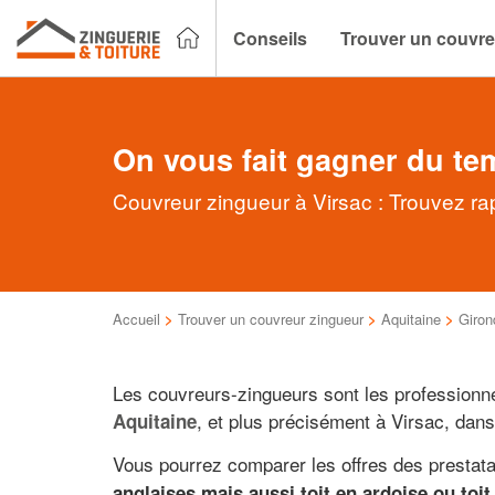
Conseils
Trouver un couvre
On vous fait gagner du te
Couvreur zingueur à Virsac : Trouvez ra
Accueil
>
Trouver un couvreur zingueur
>
Aquitaine
>
Giron
Les couvreurs-zingueurs sont les professionne
, et plus précisément à Virsac, dan
Aquitaine
Vous pourrez comparer les offres des prestat
anglaises mais aussi toit en ardoise ou toit 