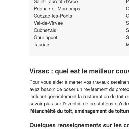
Saint-Laurent-d'Arce
P
Prignac-et-Marcamps
C
Cubzac-les-Ponts
C
Val-de-Virvee
S
Cubnezais
S
Gauriaguet
S
Tauriac
M
Virsac : quel est le meilleur c
Pour vous aider à mener vos travaux sereinemen
avez besoin de poser un revêtement de protect
incluent généralement la restauration de toit e
savoir plus sur l'éventail de prestations qu'off
,
l'étanchéité du toit
aménagement de toiture
Quelques renseignements sur les co