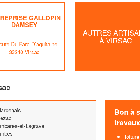
REPRISE GALLOPIN
DAMSEY
AUTRES ARTISA
À VIRSAC
oute Du Parc D’aquitaine
33240 Virsac
sac
arcenais
Bon à s
ezac
travau
mbares-et-Lagrave
mbes
Toiture