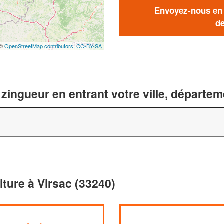
Envoyez-nous en q
de
 ©
OpenStreetMap contributors,
CC-BY-SA
zingueur en entrant votre ville, départe
iture à Virsac (33240)