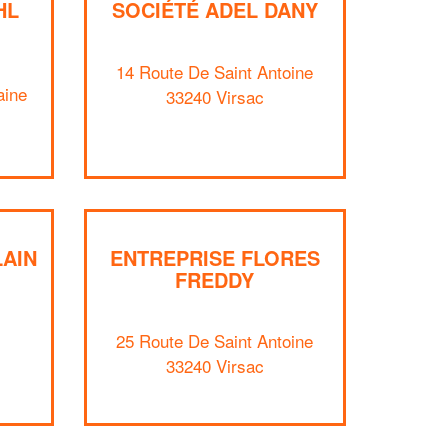
HL
SOCIÉTÉ ADEL DANY
14 Route De Saint Antoine
aine
33240 Virsac
LAIN
ENTREPRISE FLORES
FREDDY
25 Route De Saint Antoine
✕
33240 Virsac
Vous êtes un
professionnel ?