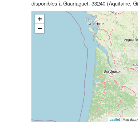
disponibles à Gauriaguet, 33240 (Aquitaine, G
+
−
Leaflet
| Map data