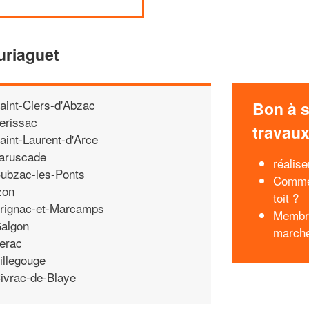
uriaguet
aint-Ciers-d'Abzac
Bon à s
erissac
travau
aint-Laurent-d'Arce
aruscade
réalis
ubzac-les-Ponts
Commen
zon
toit ?
rignac-et-Marcamps
Membra
algon
march
erac
illegouge
ivrac-de-Blaye