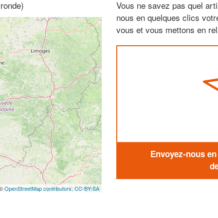
ironde)
Vous ne savez pas quel arti
nous en quelques clics vot
vous et vous mettons en rela
Envoyez-nous en q
de
 ©
OpenStreetMap contributors,
CC-BY-SA