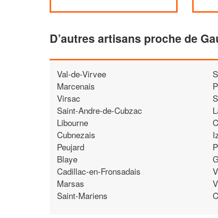
D’autres artisans proche de Ga
Val-de-Virvee
S
Marcenais
P
Virsac
S
Saint-Andre-de-Cubzac
L
Libourne
C
Cubnezais
I
Peujard
P
Blaye
G
Cadillac-en-Fronsadais
V
Marsas
V
Saint-Mariens
C