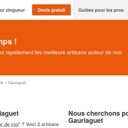
ur zingueur
Devis gratuit
Guides pour les pros
mps !
z rapidement les meilleurs artisans autour de moi
de
>
Gauriaguet
iaguet
Nous cherchons pou
Gauriaguet
ur de moi
" ? Voici 2 artisans