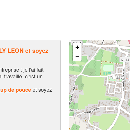
+
Y LEON et soyez
−
eprise : je l'ai fait
i travaillé, c'est un
et soyez
oup de pouce