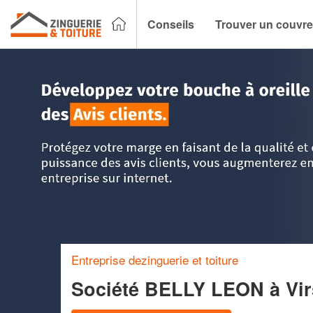
Conseils
Trouver un couvre
Accueil
>
Trouver un couvreur zingueur
>
Aquitaine
>
Giron
Entreprise dezinguerie et toiture
Société BELLY LEON
à Vi