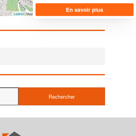
En savoir plus
Leaflet
| Map data ©
OpenStreetMap contributors,
CC-BY-SA