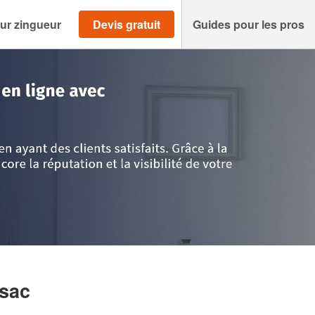
ur zingueur
Devis gratuit
Guides pour les pros
de
>
Virsac
>
Société BELLY LEON
rsac