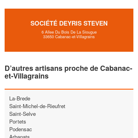
SOCIÉTÉ DEYRIS STEVEN
6 Allee Du Bois De La Siougue
33650 Cabanac-et-Villagrains
D’autres artisans proche de Cabanac-
et-Villagrains
La-Brede
Saint-Michel-de-Rieufret
Saint-Selve
Portets
Podensac
Arbanats