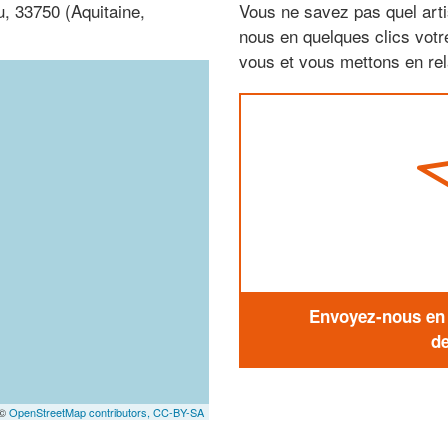
u, 33750 (Aquitaine,
Vous ne savez pas quel arti
nous en quelques clics vot
vous et vous mettons en rela
Envoyez-nous en q
de
 ©
OpenStreetMap contributors,
CC-BY-SA