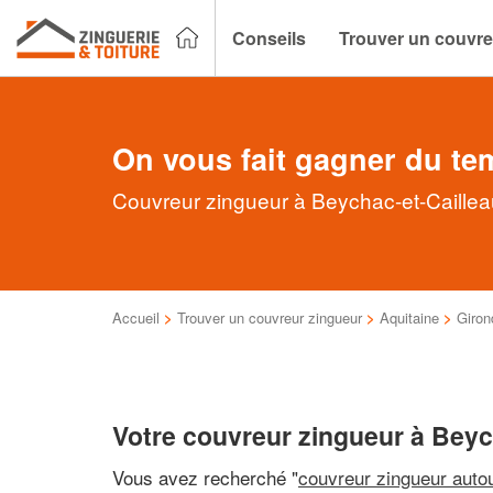
Conseils
Trouver un couvre
On vous fait gagner du te
Couvreur zingueur à Beychac-et-Cailleau
Accueil
>
Trouver un couvreur zingueur
>
Aquitaine
>
Giron
Votre couvreur zingueur à Beyc
Vous avez recherché "
couvreur zingueur auto