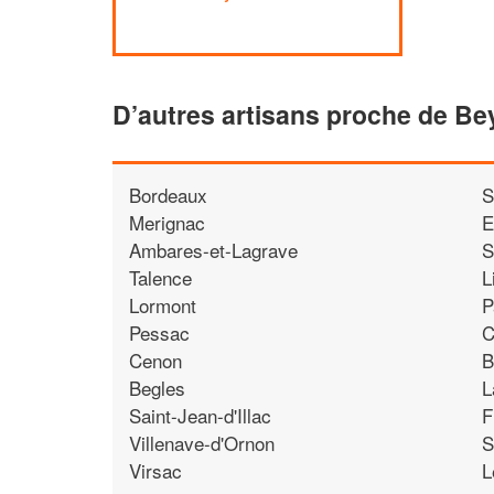
D’autres artisans proche de Be
Bordeaux
S
Merignac
E
Ambares-et-Lagrave
S
Talence
L
Lormont
P
Pessac
C
Cenon
B
Begles
L
Saint-Jean-d'Illac
F
Villenave-d'Ornon
S
Virsac
L