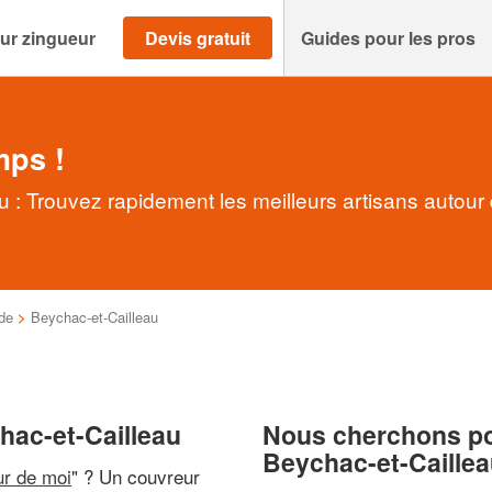
ur zingueur
Devis gratuit
Guides pour les pros
mps !
 : Trouvez rapidement les meilleurs artisans autour
de
>
Beychac-et-Cailleau
hac-et-Cailleau
Nous cherchons pou
Beychac-et-Caille
ur de moi
" ? Un couvreur