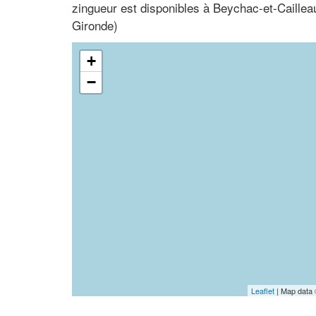
zingueur est disponibles à Beychac-et-Caillea
Gironde)
+
−
Leaflet
| Map data