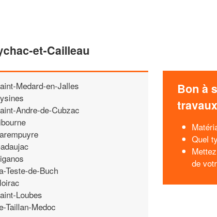
ychac-et-Cailleau
aint-Medard-en-Jalles
Bon à s
ysines
travau
aint-Andre-de-Cubzac
ibourne
Matéri
arempuyre
Quel ty
adaujac
Mettez
iganos
de vot
a-Teste-de-Buch
loirac
aint-Loubes
e-Taillan-Medoc