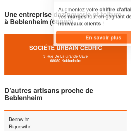
Augmentez votre
et
chiffre d'affaires
Une entreprise dezinguerie et toiture
vos
tout en gagnant de
marges
à Beblenheim (68980)
!
nouveaux clients
En savoir plus
SOCIÉTÉ URBAIN CEDRIC
3 Rue De La Grande Cave
68980 Beblenheim
D’autres artisans proche de
Beblenheim
Bennwihr
Riquewihr