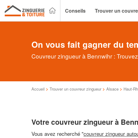
Conseils
Trouver un couvre
On vous fait gagner du te
Couvreur zingueur à Bennwihr : Trouvez 
Accueil
>
Trouver un couvreur zingueur
>
Alsace
>
Haut-Rh
Votre couvreur zingueur à Ben
Vous avez recherché "
couvreur zingueur auto