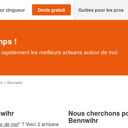
ur zingueur
Devis gratuit
Guides pour les pros
mps !
rapidement les meilleurs artisans autour de moi
in
>
Bennwihr
nwihr
Nous cherchons pou
Bennwihr
ur de moi
" ? Voici 2 artisans