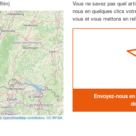
Rhin)
Vous ne savez pas quel arti
nous en quelques clics vot
vous et vous mettons en rela
Envoyez-nous en q
de
 ©
OpenStreetMap contributors,
CC-BY-SA