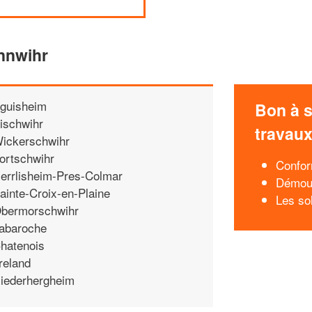
nnwihr
guisheim
Bon à s
ischwihr
travau
ickerschwihr
ortschwihr
Confor
errlisheim-Pres-Colmar
Démous
ainte-Croix-en-Plaine
Les sol
bermorschwihr
abaroche
hatenois
reland
iederhergheim