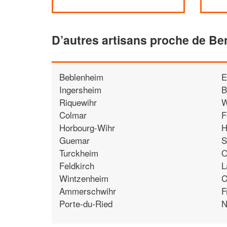
D’autres artisans proche de Be
Beblenheim
E
Ingersheim
B
Riquewihr
W
Colmar
F
Horbourg-Wihr
H
Guemar
S
Turckheim
O
Feldkirch
L
Wintzenheim
C
Ammerschwihr
F
Porte-du-Ried
N