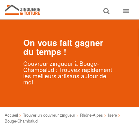
Toggle
Toggle
search
navigat
On vous fait gagner
du temps !
Couvreur zingueur à Bouge-
Chambalud : Trouvez rapidement
les meilleurs artisans autour de
moi
Accueil
>
Trouver un couvreur zingueur
>
Rhône-Alpes
>
Isère
>
Bouge-Chambalud