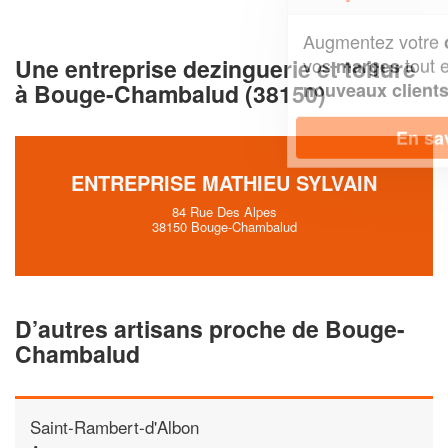
Augmentez votre
et
chiffre d'affaires
Une entreprise dezinguerie et toiture
vos
tout en gagnant de
marges
!
à Bouge-Chambalud (38150)
nouveaux clients
En savoir plus
ENTREPRISE MATHIEU SYLVAIN
84 Rue Des Alpes
38150 Bouge-Chambalud
D’autres artisans proche de Bouge-
Chambalud
Saint-Rambert-d'Albon