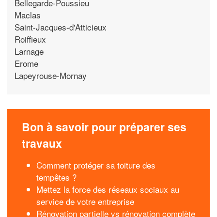
Bellegarde-Poussieu
Maclas
Saint-Jacques-d'Atticieux
Roiffieux
Larnage
Erome
Lapeyrouse-Mornay
Bon à savoir pour préparer ses
travaux
Comment protéger sa toiture des
tempêtes ?
Mettez la force des réseaux sociaux au
service de votre entreprise
Rénovation partielle vs rénovation complète