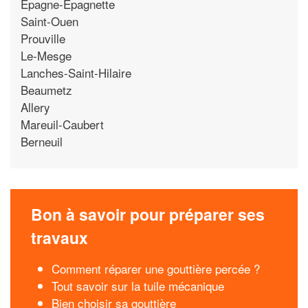
Epagne-Epagnette
Saint-Ouen
Prouville
Le-Mesge
Lanches-Saint-Hilaire
Beaumetz
Allery
Mareuil-Caubert
Berneuil
Bon à savoir pour préparer ses
travaux
Comment réparer une gouttière percée ?
Tout savoir sur la tuile mécanique
Bien choisir sa gouttière