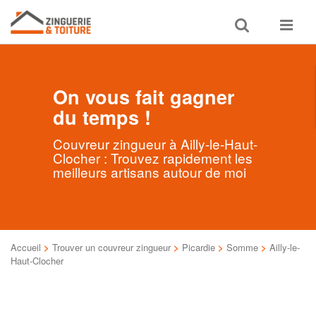
Toggle
Toggle
search
navigat
On vous fait gagner
du temps !
Couvreur zingueur à Ailly-le-Haut-
Clocher : Trouvez rapidement les
meilleurs artisans autour de moi
Accueil
>
Trouver un couvreur zingueur
>
Picardie
>
Somme
>
Ailly-le-
Haut-Clocher