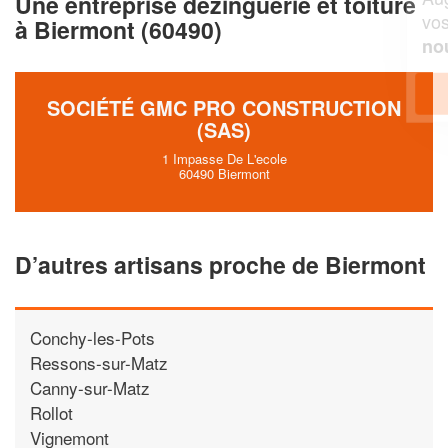
Une entreprise dezinguerie et toiture
vos
tout en gagnant de
marges
à Biermont (60490)
!
nouveaux clients
En savoir plus
SOCIÉTÉ GMC PRO CONSTRUCTION
(SAS)
1 Impasse De L'ecole
60490 Biermont
D’autres artisans proche de Biermont
Conchy-les-Pots
Ressons-sur-Matz
Canny-sur-Matz
Rollot
Vignemont