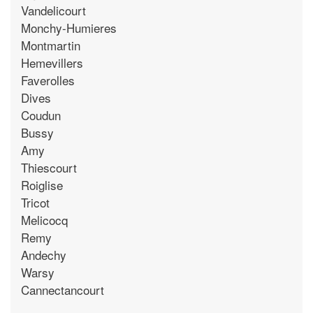
Vandelicourt
Monchy-Humieres
Montmartin
Hemevillers
Faverolles
Dives
Coudun
Bussy
Amy
Thiescourt
Roiglise
Tricot
Melicocq
Remy
Andechy
Warsy
Cannectancourt