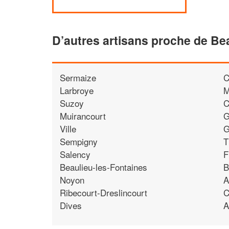
D’autres artisans proche de Be
Sermaize
C
Larbroye
M
Suzoy
C
Muirancourt
G
Ville
G
Sempigny
T
Salency
F
Beaulieu-les-Fontaines
B
Noyon
Ribecourt-Dreslincourt
C
Dives
A