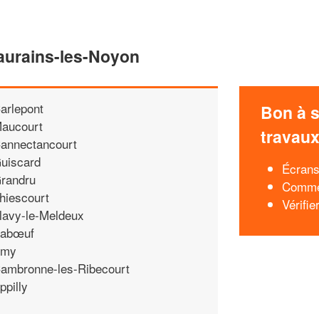
aurains-les-Noyon
arlepont
Bon à s
aucourt
travau
annectancourt
uiscard
Écrans
randru
Commen
hiescourt
Vérifie
lavy-le-Meldeux
abœuf
Amy
ambronne-les-Ribecourt
ppilly