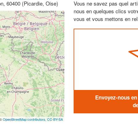
n, 60400 (Picardie, Oise)
Vous ne savez pas quel arti
nous en quelques clics vot
vous et vous mettons en rela
Envoyez-nous en q
de
 ©
OpenStreetMap contributors,
CC-BY-SA