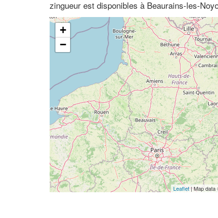
zingueur est disponibles à Beaurains-les-Noyo
+
−
Leaflet
| Map data