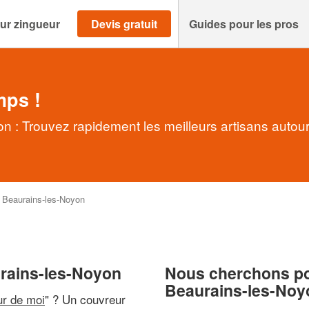
ur zingueur
Devis gratuit
Guides pour les pros
mps !
 : Trouvez rapidement les meilleurs artisans autou
>
Beaurains-les-Noyon
urains-les-Noyon
Nous cherchons pou
Beaurains-les-Noy
ur de moi
" ? Un couvreur