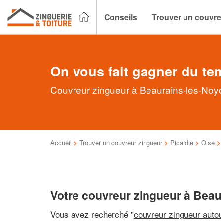
Conseils
Trouver un couvre
On vous fait gagner du te
Couvreur zingueur à Beaurains-les-Noyon
Accueil
>
Trouver un couvreur zingueur
>
Picardie
>
Oise
Votre couvreur zingueur à Bea
Vous avez recherché "
couvreur zingueur auto