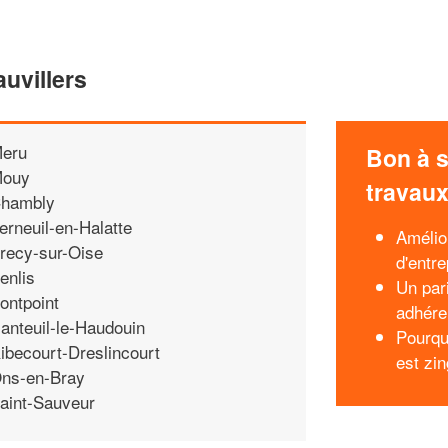
uvillers
eru
Bon à s
ouy
travau
hambly
erneuil-en-Halatte
Amélio
recy-sur-Oise
d'entre
enlis
Un pari
ontpoint
adhére
anteuil-le-Haudouin
Pourqu
ibecourt-Dreslincourt
est zi
ns-en-Bray
aint-Sauveur