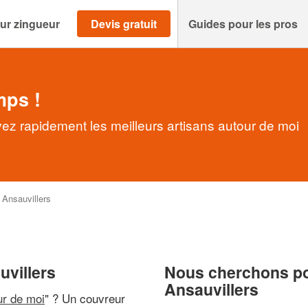
ur zingueur
Devis gratuit
Guides pour les pros
mps !
vez rapidement les meilleurs artisans autour de moi
>
Ansauvillers
uvillers
Nous cherchons pou
Ansauvillers
ur de moi
" ? Un couvreur