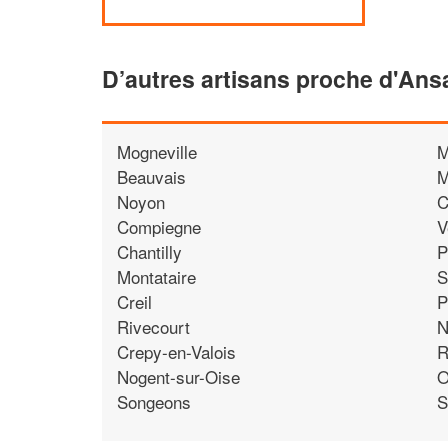
D’autres artisans proche d'Ansa
Mogneville
M
Beauvais
M
Noyon
C
Compiegne
V
Chantilly
P
Montataire
S
Creil
P
Rivecourt
N
Crepy-en-Valois
R
Nogent-sur-Oise
O
Songeons
S