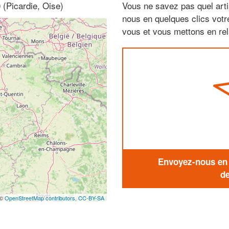
 (Picardie, Oise)
Vous ne savez pas quel arti
nous en quelques clics vot
vous et vous mettons en rela
Envoyez-nous en q
de
 ©
OpenStreetMap contributors,
CC-BY-SA