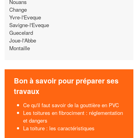
Nouans
Change
Yvre-l'Eveque
Savigne-l'Eveque
Guecelard
Joue-l'Abbe
Montaille
Bon à savoir pour préparer ses
travaux
Ce qu'il faut savoir de la gouttière en PVC
Les toitures en fibrociment : réglementation
et dangers
La toiture : les caractéristiques