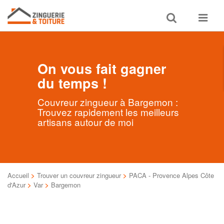
Toggle
Toggle
search
navigat
On vous fait gagner
du temps !
Couvreur zingueur à Bargemon :
Trouvez rapidement les meilleurs
artisans autour de moi
Accueil
>
Trouver un couvreur zingueur
>
PACA - Provence Alpes Côte
d'Azur
>
Var
>
Bargemon