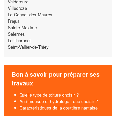
Valderoure
Villecroze
Le-Cannet-des-Maures
Frejus
Sainte-Maxime
Salernes
Le-Thoronet
Saint-Vallier-de-Thiey
Bon à savoir pour préparer ses
travaux
Quelle type de toiture choisir ?
Anti-mousse et hydrofuge : que choisir ?
Caractéristiques de la gouttière nantaise