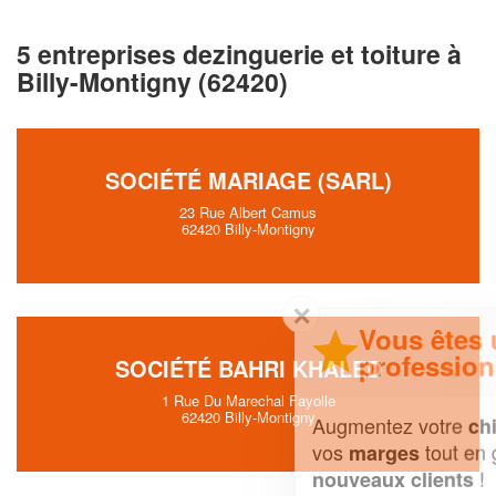
5 entreprises dezinguerie et toiture à
Billy-Montigny (62420)
SOCIÉTÉ MARIAGE (SARL)
23 Rue Albert Camus
62420 Billy-Montigny
✕
Vous êtes un
professionnel ?
SOCIÉTÉ BAHRI KHALED
1 Rue Du Marechal Fayolle
62420 Billy-Montigny
Augmentez votre
et
chiffre d'affaires
vos
tout en gagnant de
marges
!
nouveaux clients