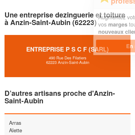
professionnel ?
Une entreprise dezinguerie et toiture
Augmentez votre
et
chiffre d'affaires
à Anzin-Saint-Aubin (62223)
vos
tout en gagnant de
marges
!
nouveaux clients
En savoir plus
ENTREPRISE P S C F (SARL)
490 Rue Des Filatiers
62223 Anzin-Saint-Aubin
D’autres artisans proche d'Anzin-
Saint-Aubin
Arras
Alette