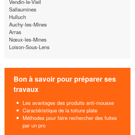
Vendin-le-Vieil
Sallaumines
Hulluch
Auchy-les-Mines
Arras
Nœux-les-Mines
Loison-Sous-Lens
Bon à savoir pour préparer ses
travaux
Les avantages des produits anti-mousse
Caractéristique de la toiture plate
Méthodes pour faire rechercher des fuites
par un pro