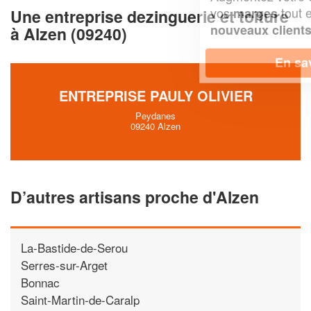
vos
tout en gagnant de
marges
Une entreprise dezinguerie et toiture
!
nouveaux clients
à Alzen (09240)
En savoir plus
ENTREPRISE PAULY OLIVIER
Peydanes
09240 Alzen
D’autres artisans proche d'Alzen
La-Bastide-de-Serou
Serres-sur-Arget
Bonnac
Saint-Martin-de-Caralp