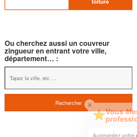
toiture
Ou cherchez aussi un couvreur
zingueur en entrant votre ville,
département… :
✕
Vous êtes un
professionnel ?
Augmentez votre
et
chiffre d'affaires