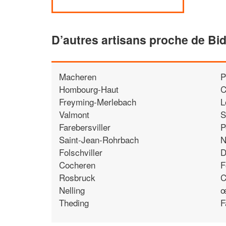
D’autres artisans proche de Bi
Macheren
P
Hombourg-Haut
C
Freyming-Merlebach
L
Valmont
S
Farebersviller
P
Saint-Jean-Rohrbach
N
Folschviller
D
Cocheren
F
Rosbruck
C
Nelling
œ
Theding
F