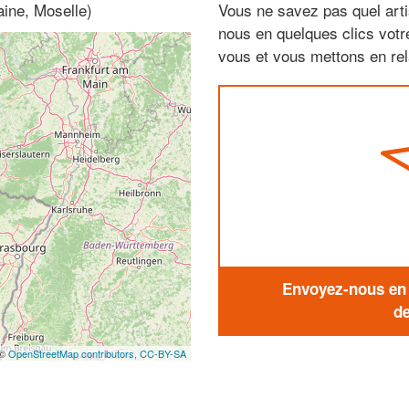
aine, Moselle)
Vous ne savez pas quel arti
nous en quelques clics vot
vous et vous mettons en rela
Envoyez-nous en q
de
 ©
OpenStreetMap contributors,
CC-BY-SA