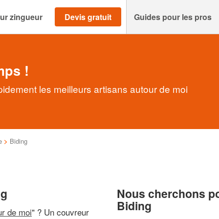
ur zingueur
Devis gratuit
Guides pour les pros
mps !
pidement les meilleurs artisans autour de moi
e
>
Biding
ng
Nous cherchons pou
Biding
ur de moi
" ? Un couvreur