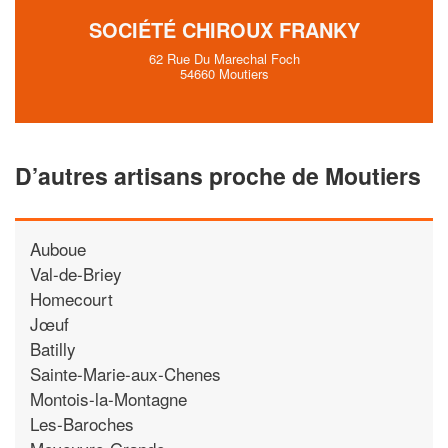
SOCIÉTÉ CHIROUX FRANKY
62 Rue Du Marechal Foch
54660 Moutiers
D’autres artisans proche de Moutiers
Auboue
Val-de-Briey
Homecourt
Jœuf
Batilly
Sainte-Marie-aux-Chenes
Montois-la-Montagne
Les-Baroches