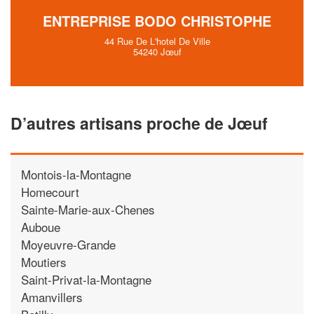
ENTREPRISE BODO CHRISTOPHE
44 Rue De L'hotel De Ville
54240 Jœuf
D’autres artisans proche de Jœuf
Montois-la-Montagne
Homecourt
Sainte-Marie-aux-Chenes
Auboue
Moyeuvre-Grande
Moutiers
Saint-Privat-la-Montagne
Amanvillers