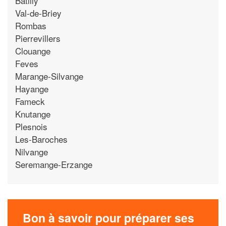
Batilly
Val-de-Briey
Rombas
Pierrevillers
Clouange
Feves
Marange-Silvange
Hayange
Fameck
Knutange
Plesnois
Les-Baroches
Nilvange
Seremange-Erzange
Bon à savoir pour préparer ses