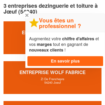
3 entreprises dezinguerie et toiture à
Jœuf (54240)
✕
Vous êtes un
professionnel ?
ENTREPRISE FLORE DAVID
Augmentez votre
et
chiffre d'affaires
57 Cites Les Grandes Friches
54240 Jœuf
vos
tout en gagnant de
marges
!
nouveaux clients
En savoir plus
ENTREPRISE WOLF FABRICE
Zi De Franchepre
54240 Joeuf