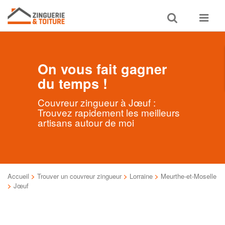
Toggle
Toggle
search
navigat
On vous fait gagner
du temps !
Couvreur zingueur à Jœuf :
Trouvez rapidement les meilleurs
artisans autour de moi
Accueil
>
Trouver un couvreur zingueur
>
Lorraine
>
Meurthe-et-Moselle
>
Jœuf