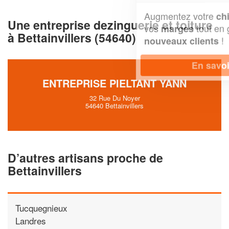
Augmentez votre
et
chiffre d'affaires
Une entreprise dezinguerie et toiture
vos
tout en gagnant de
marges
à Bettainvillers (54640)
!
nouveaux clients
En savoir plus
ENTREPRISE PIELTANT YANN
32 Rue Du Noyer
54640 Bettainvillers
D’autres artisans proche de
Bettainvillers
Tucquegnieux
Landres