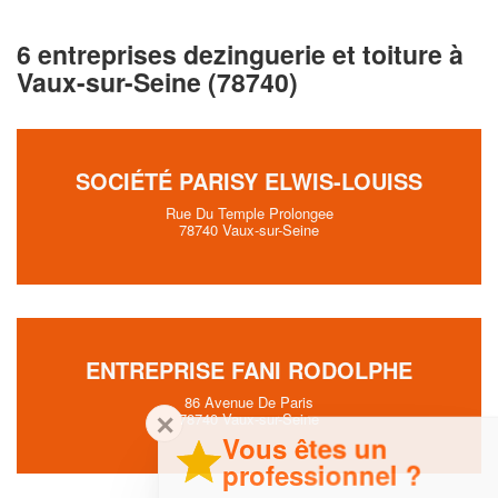
6 entreprises dezinguerie et toiture à
Vaux-sur-Seine (78740)
SOCIÉTÉ PARISY ELWIS-LOUISS
Rue Du Temple Prolongee
78740 Vaux-sur-Seine
ENTREPRISE FANI RODOLPHE
86 Avenue De Paris
✕
78740 Vaux-sur-Seine
Vous êtes un
professionnel ?