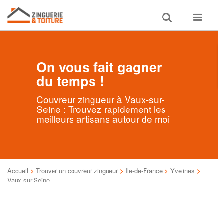
Toggle
Toggle
search
navigat
On vous fait gagner
du temps !
Couvreur zingueur à Vaux-sur-
Seine : Trouvez rapidement les
meilleurs artisans autour de moi
Accueil
>
Trouver un couvreur zingueur
>
Ile-de-France
>
Yvelines
>
Vaux-sur-Seine