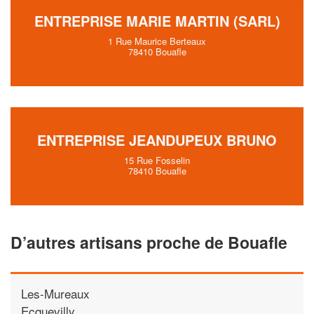
ENTREPRISE MARIE MARTIN (SARL)
1 Rue Maurice Berteaux
78410 Bouafle
ENTREPRISE JEANDUPEUX BRUNO
15 Rue Fosselin
78410 Bouafle
D’autres artisans proche de Bouafle
Les-Mureaux
Ecquevilly