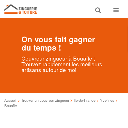
Toggle
Toggle
search
navigat
On vous fait gagner
du temps !
Couvreur zingueur à Bouafle :
Trouvez rapidement les meilleurs
artisans autour de moi
Accueil
>
Trouver un couvreur zingueur
>
Ile-de-France
>
Yvelines
>
Bouafle