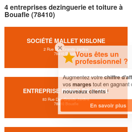
4 entreprises dezinguerie et toiture à
Bouafle (78410)
SOCIÉTÉ MALLET KISLONE
✕
2 Rue Des Grands Jardins
Vous êtes un
78410 Bouafle
professionnel ?
Augmentez votre
et
chiffre d'affaires
vos
tout en gagnant de
marges
ENTREPRISE RENOLDE CYRIL
!
nouveaux clients
83 Rue Des Grands Jardins
78410 Bouafle
En savoir plus