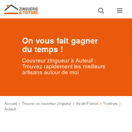
Toggle
Toggle
search
navigat
On vous fait gagner
du temps !
Couvreur zingueur à Auteuil :
Trouvez rapidement les meilleurs
artisans autour de moi
Accueil
>
Trouver un couvreur zingueur
>
Ile-de-France
>
Yvelines
>
Auteuil