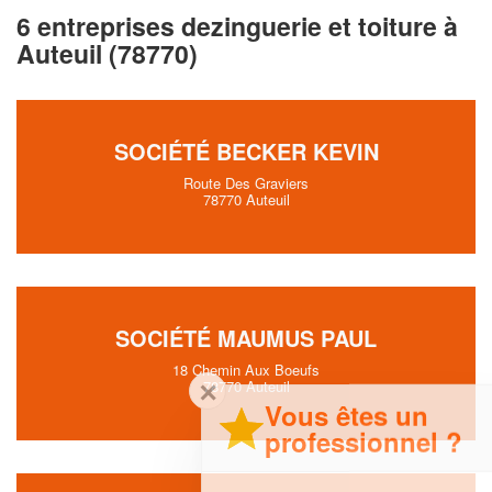
6 entreprises dezinguerie et toiture à
Auteuil (78770)
SOCIÉTÉ BECKER KEVIN
Route Des Graviers
78770 Auteuil
SOCIÉTÉ MAUMUS PAUL
18 Chemin Aux Boeufs
✕
78770 Auteuil
Vous êtes un
professionnel ?