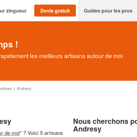
ur zingueur
Devis gratuit
Guides pour les pros
mps !
apidement les meilleurs artisans autour de moi
velines
>
Andresy
resy
Nous cherchons pou
Andresy
ur de moi
" ? Voici 5 artisans