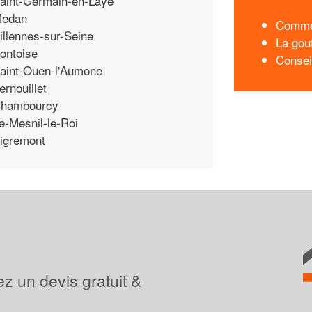
aint-Germain-en-Laye
edan
Commen
illennes-sur-Seine
La gou
ontoise
Consei
aint-Ouen-l'Aumone
ernouillet
hambourcy
e-Mesnil-le-Roi
igremont
z un devis gratuit &