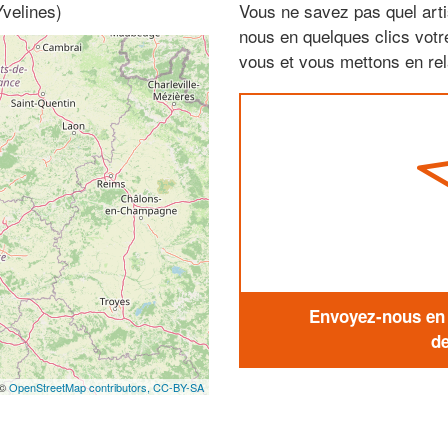
Yvelines)
Vous ne savez pas quel arti
nous en quelques clics vot
vous et vous mettons en rela
Envoyez-nous en q
de
 ©
OpenStreetMap contributors,
CC-BY-SA