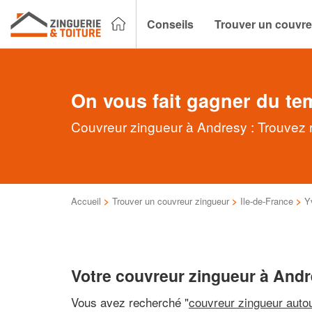
Conseils
Trouver un couvre
On vous fait gagner du te
Couvreur zingueur à Andresy : Trouvez r
Accueil
>
Trouver un couvreur zingueur
>
Ile-de-France
>
Y
Votre couvreur zingueur à And
Vous avez recherché "
couvreur zingueur auto