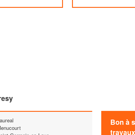
resy
aureal
Bon à s
enucourt
travau