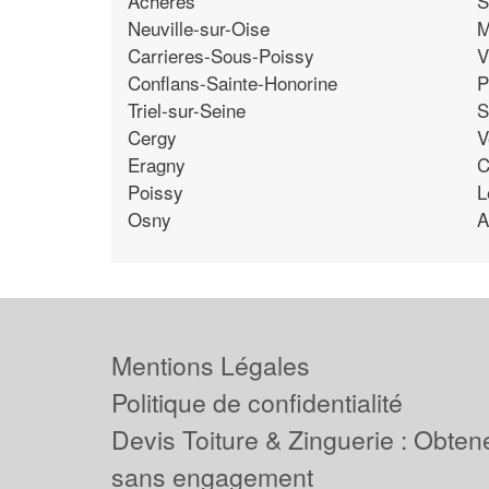
Acheres
S
Neuville-sur-Oise
M
Carrieres-Sous-Poissy
V
Conflans-Sainte-Honorine
P
Triel-sur-Seine
S
Cergy
V
Eragny
C
Poissy
L
Osny
A
Mentions Légales
Politique de confidentialité
Devis Toiture & Zinguerie : Obtene
sans engagement