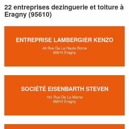
22 entreprises dezinguerie et toiture à
Eragny (95610)
ENTREPRISE LAMBERGIER KENZO
49 Rue De La Haute Borne
95610 Eragny
SOCIÉTÉ EISENBARTH STEVEN
161 Rue De La Marne
95610 Eragny