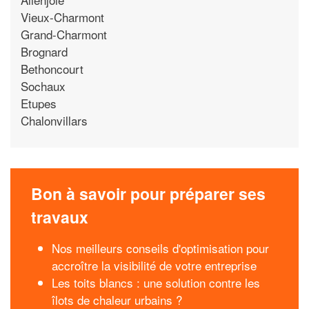
Vieux-Charmont
Grand-Charmont
Brognard
Bethoncourt
Sochaux
Etupes
Chalonvillars
Bon à savoir pour préparer ses
travaux
Nos meilleurs conseils d'optimisation pour
accroître la visibilité de votre entreprise
Les toits blancs : une solution contre les
îlots de chaleur urbains ?