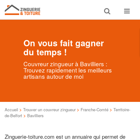
Toggle
Toggle
search
navigat
On vous fait gagner
du temps !
Couvreur zingueur à Bavilliers :
Trouvez rapidement les meilleurs
artisans autour de moi
Accueil
>
Trouver un couvreur zingueur
>
Franche-Comté
>
Territoire-
de-Belfort
>
Bavilliers
Zinguerie-toiture.com est un annuaire qui permet de