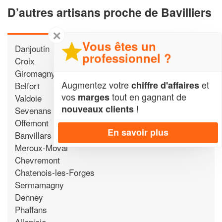
D’autres artisans proche de Bavilliers
✕
Vous êtes un
Danjoutin
professionnel ?
Croix
Giromagny
Augmentez votre
et
chiffre d'affaires
Belfort
vos
tout en gagnant de
marges
Valdoie
!
nouveaux clients
Sevenans
Offemont
En savoir plus
Banvillars
Meroux-Moval
Chevremont
Chatenois-les-Forges
Sermamagny
Denney
Phaffans
Allenjoie