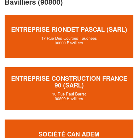
Bavilliers (90800)
ENTREPRISE RIONDET PASCAL (SARL)
17 Rue Des Courbes Fauchees
90800 Bavilliers
ENTREPRISE CONSTRUCTION FRANCE
90 (SARL)
10 Rue Paul Barret
90800 Bavilliers
SOCIÉTÉ CAN ADEM