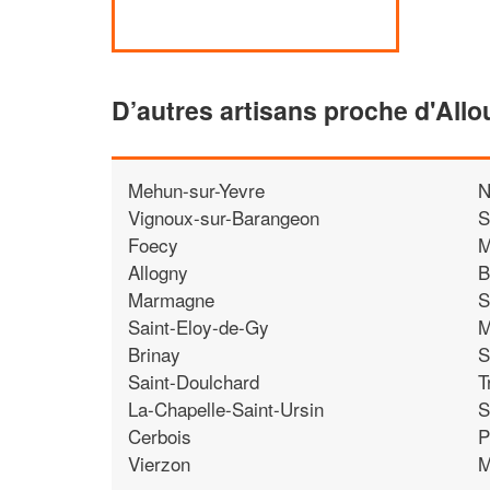
D’autres artisans proche d'Allo
Mehun-sur-Yevre
N
Vignoux-sur-Barangeon
S
Foecy
M
Allogny
B
Marmagne
S
Saint-Eloy-de-Gy
M
Brinay
S
Saint-Doulchard
T
La-Chapelle-Saint-Ursin
S
Cerbois
P
Vierzon
M