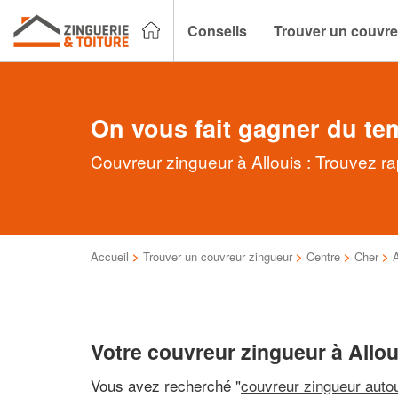
Conseils
Trouver un couvre
On vous fait gagner du te
Couvreur zingueur à Allouis : Trouvez ra
Accueil
>
Trouver un couvreur zingueur
>
Centre
>
Cher
>
A
Votre couvreur zingueur à Allou
Vous avez recherché "
couvreur zingueur auto