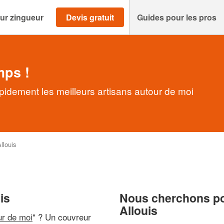
ur zingueur
Devis gratuit
Guides pour les pros
mps !
pidement les meilleurs artisans autour de moi
llouis
is
Nous cherchons pou
Allouis
ur de moi
" ? Un couvreur