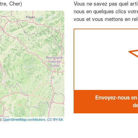
tre, Cher)
Vous ne savez pas quel arti
nous en quelques clics vot
vous et vous mettons en rela
Envoyez-nous en q
de
 ©
OpenStreetMap contributors,
CC-BY-SA