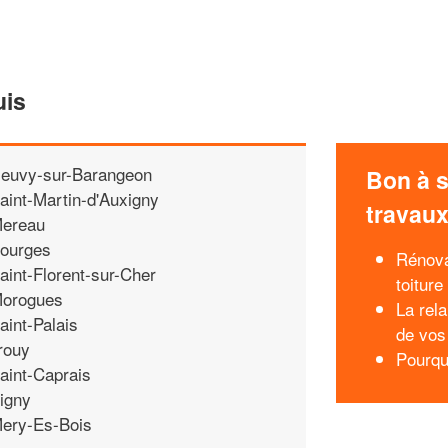
uis
euvy-sur-Barangeon
Bon à s
aint-Martin-d'Auxigny
travau
ereau
ourges
Rénova
aint-Florent-sur-Cher
toiture
orogues
La rela
aint-Palais
de vos
rouy
Pourquo
aint-Caprais
igny
ery-Es-Bois