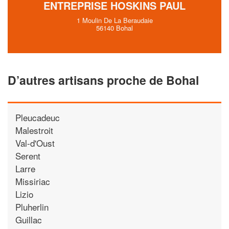
ENTREPRISE HOSKINS PAUL
1 Moulin De La Beraudaie
56140 Bohal
D’autres artisans proche de Bohal
Pleucadeuc
Malestroit
Val-d'Oust
Serent
Larre
Missiriac
Lizio
Pluherlin
Guillac