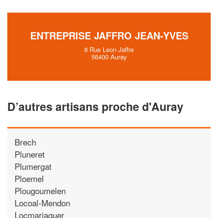
ENTREPRISE JAFFRO JEAN-YVES
8 Rue Leon Jaffre
56400 Auray
D’autres artisans proche d'Auray
Brech
Pluneret
Plumergat
Ploemel
Plougoumelen
Locoal-Mendon
Locmariaquer