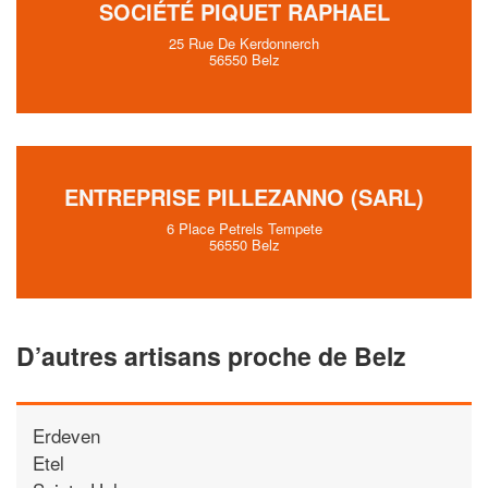
SOCIÉTÉ PIQUET RAPHAEL
25 Rue De Kerdonnerch
56550 Belz
ENTREPRISE PILLEZANNO (SARL)
6 Place Petrels Tempete
56550 Belz
D’autres artisans proche de Belz
Erdeven
Etel