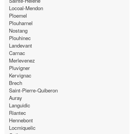
Sainte-Helene
Locoal-Mendon
Ploemel
Plouharnel
Nostang
Plouhinec
Landevant
Carnac
Merlevenez
Pluvigner
Kervignac
Brech
Saint-Pierre-Quiberon
Auray
Languidic
Riantec
Hennebont
Locmiquelic