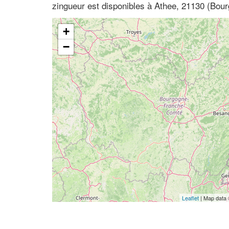
zingueur est disponibles à Athee, 21130 (Bou
+
−
Leaflet
| Map data