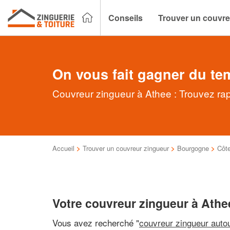
Conseils
Trouver un couvre
On vous fait gagner du te
Couvreur zingueur à Athee : Trouvez rap
Accueil
>
Trouver un couvreur zingueur
>
Bourgogne
>
Côte
Votre couvreur zingueur à Athe
Vous avez recherché "
couvreur zingueur auto