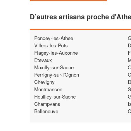
D’autres artisans proche d'Ath
Poncey-les-Athee
G
Villers-les-Pots
D
Flagey-les-Auxonne
F
Etevaux
M
Maxilly-sur-Saone
O
Perrigny-sur-l'Ognon
C
Chevigny
D
Montmancon
S
Heuilley-sur-Saone
G
Champvans
I
Belleneuve
C