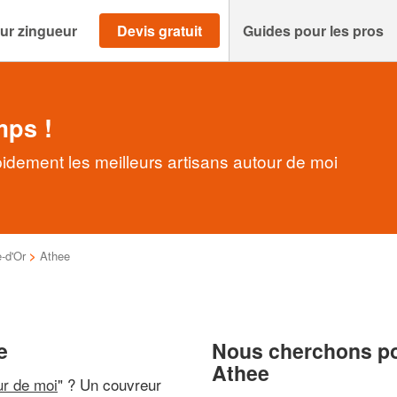
ur zingueur
Devis gratuit
Guides pour les pros
mps !
idement les meilleurs artisans autour de moi
-d'Or
>
Athee
e
Nous cherchons pou
Athee
ur de moi
" ? Un couvreur