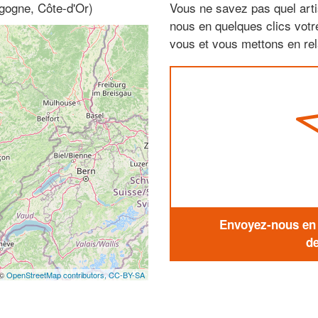
rgogne, Côte-d'Or)
Vous ne savez pas quel arti
nous en quelques clics vot
vous et vous mettons en rela
Envoyez-nous en q
de
 ©
OpenStreetMap contributors,
CC-BY-SA