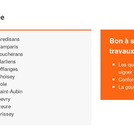
ee
redisans
Bon à s
amparis
travau
oucherans
arliens
Les qu
fflanges
signer 
hoisey
Confor
ole
La gou
aint-Aubin
evry
zeure
rissey