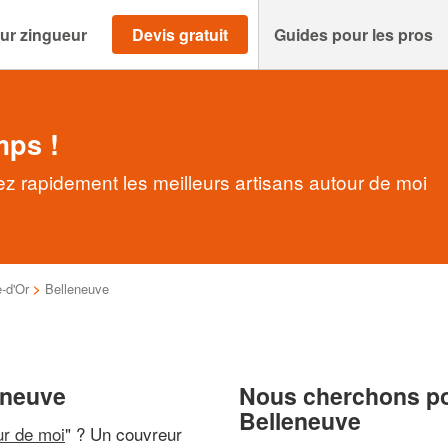
ur zingueur
Devis gratuit
Guides pour les pros
mps !
z rapidement les meilleurs artisans autour de moi
-d'Or
>
Belleneuve
eneuve
Nous cherchons pou
Belleneuve
ur de moi
" ? Un couvreur