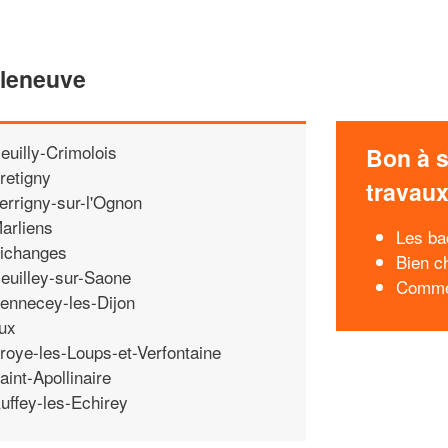
lleneuve
euilly-Crimolois
Bon à s
retigny
travau
errigny-sur-l'Ognon
arliens
Les ba
ichanges
Bien ch
euilley-sur-Saone
Commen
ennecey-les-Dijon
ux
roye-les-Loups-et-Verfontaine
aint-Apollinaire
uffey-les-Echirey