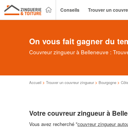
Conseils
Trouver un couvre
On vous fait gagner du te
Couvreur zingueur à Belleneuve : Trouve
Accueil
>
Trouver un couvreur zingueur
>
Bourgogne
>
Côte
Votre couvreur zingueur à Bell
Vous avez recherché "
couvreur zingueur auto