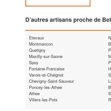
D’autres artisans proche de Be
Etevaux
N
Montmancon
B
Quetigny
P
Maxilly-sur-Saone
M
Spoy
P
Fontaine-Francaise
H
Varois-et-Chaignot
S
Chevigny-Saint-Sauveur
L
Poncey-les-Athee
B
Athee
S
Villers-les-Pots
R