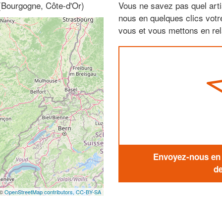
 (Bourgogne, Côte-d'Or)
Vous ne savez pas quel arti
nous en quelques clics vot
vous et vous mettons en rela
Envoyez-nous en q
de
 ©
OpenStreetMap contributors,
CC-BY-SA