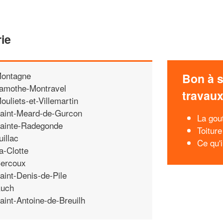
ie
ontagne
Bon à s
amothe-Montravel
travau
ouliets-et-Villemartin
aint-Meard-de-Gurcon
La gou
ainte-Radegonde
Toiture
uillac
Ce qu'i
a-Clotte
ercoux
aint-Denis-de-Pile
uch
aint-Antoine-de-Breuilh