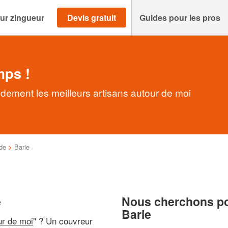
ur zingueur
Devis gratuit
Guides pour les pros
mps !
idement les meilleurs artisans autour de moi
de
>
Barie
e
Nous cherchons pou
Barie
ur de moi
" ? Un couvreur