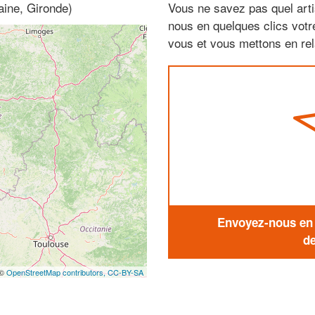
aine, Gironde)
Vous ne savez pas quel arti
nous en quelques clics vot
vous et vous mettons en rela
Envoyez-nous en q
de
 ©
OpenStreetMap contributors,
CC-BY-SA