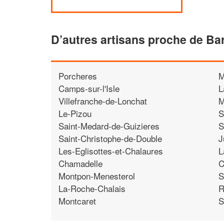
D’autres artisans proche de Bar
Porcheres
M
Camps-sur-l'Isle
L
Villefranche-de-Lonchat
M
Le-Pizou
S
Saint-Medard-de-Guizieres
S
Saint-Christophe-de-Double
J
Les-Eglisottes-et-Chalaures
L
Chamadelle
C
Montpon-Menesterol
S
La-Roche-Chalais
R
Montcaret
S