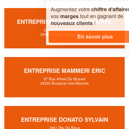
Augmentez votre
et
chiffre d'affaires
vos
tout en gagnant de
marges
ENTREPRISE LACLOTTE PHILIPPE
!
nouveaux clients
23 Rte De Combe Neuve
24330 Boulazac-Isle-Manoire
En savoir plus
ENTREPRISE MAMMERI ERIC
37 Rue Alfred De Musset
24330 Boulazac-Isle-Manoire
ENTREPRISE DONATO SYLVAIN
2661 Rte De Brive