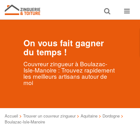
Toggle
Toggle
search
navigat
On vous fait gagner
du temps !
Couvreur zingueur à Boulazac-
Isle-Manoire : Trouvez rapidement
les meilleurs artisans autour de
moi
Accueil
>
Trouver un couvreur zingueur
>
Aquitaine
>
Dordogne
>
Boulazac-Isle-Manoire