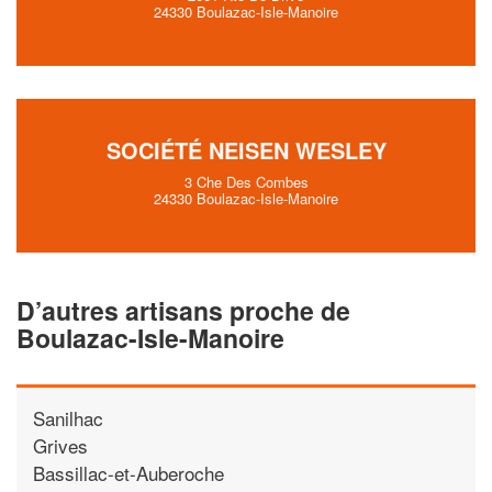
24330 Boulazac-Isle-Manoire
SOCIÉTÉ NEISEN WESLEY
3 Che Des Combes
24330 Boulazac-Isle-Manoire
D’autres artisans proche de
Boulazac-Isle-Manoire
Sanilhac
Grives
Bassillac-et-Auberoche