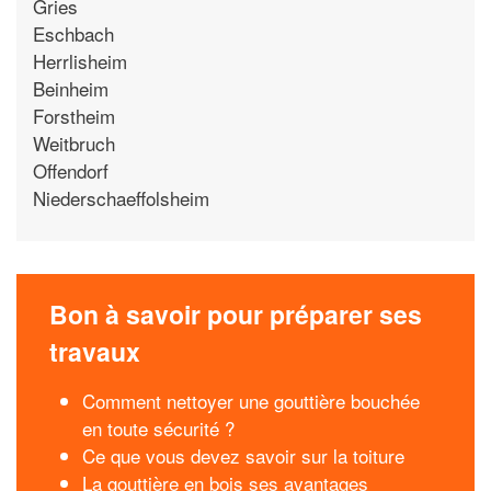
Gries
Eschbach
Herrlisheim
Beinheim
Forstheim
Weitbruch
Offendorf
Niederschaeffolsheim
Bon à savoir pour préparer ses
travaux
Comment nettoyer une gouttière bouchée
en toute sécurité ?
Ce que vous devez savoir sur la toiture
La gouttière en bois ses avantages