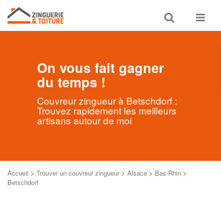
Toggle
Toggle
search
navigat
On vous fait gagner
du temps !
Couvreur zingueur à Betschdorf :
Trouvez rapidement les meilleurs
artisans autour de moi
Accueil
>
Trouver un couvreur zingueur
>
Alsace
>
Bas-Rhin
>
Betschdorf