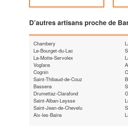
D’autres artisans proche de Ba
Chambery
L
Le-Bourget-du-Lac
S
La-Motte-Servolex
L
Voglans
A
Cognin
C
Saint-Thibaud-de-Couz
B
Bassens
S
Drumettaz-Clarafond
G
Saint-Alban-Leysse
L
Saint-Jean-de-Chevelu
S
Aix-les-Bains
L