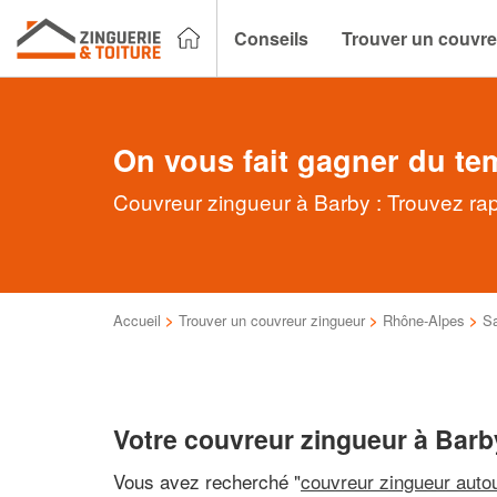
Conseils
Trouver un couvre
On vous fait gagner du te
Couvreur zingueur à Barby : Trouvez rap
Accueil
>
Trouver un couvreur zingueur
>
Rhône-Alpes
>
S
Votre couvreur zingueur à Barb
Vous avez recherché "
couvreur zingueur auto