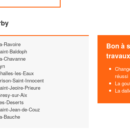
rby
a-Ravoire
Bon à s
aint-Baldoph
travau
a-Chavanne
yn
Change
halles-les-Eaux
réussi
rison-Saint-Innocent
La gou
aint-Jeoire-Prieure
La dal
resy-sur-Aix
es-Deserts
aint-Jean-de-Couz
a-Bauche