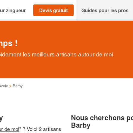
ur zingueur
Devis gratuit
Guides pour les pros
mps !
idement les meilleurs artisans autour de moi
avoie
>
Barby
y
Nous cherchons pou
Barby
ur de moi
" ? Voici 2 artisans