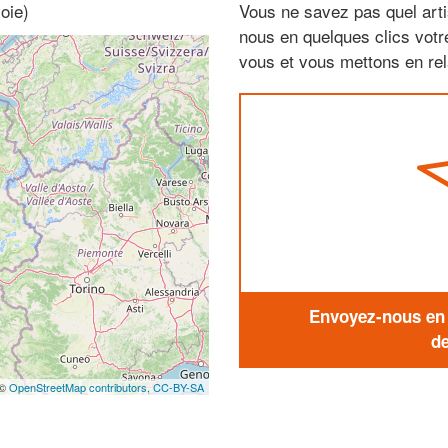
oie)
Vous ne savez pas quel arti
nous en quelques clics vot
vous et vous mettons en rela
Envoyez-nous en q
de
 ©
OpenStreetMap contributors,
CC-BY-SA