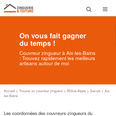
Toggle
Toggle
search
navigat
On vous fait gagner
du temps !
Couvreur zingueur à Aix-les-Bains
: Trouvez rapidement les meilleurs
artisans autour de moi
Accueil
>
Trouver un couvreur zingueur
>
Rhône-Alpes
>
Savoie
>
Aix-
les-Bains
Les coordonnées des couvreurs-zingueurs du