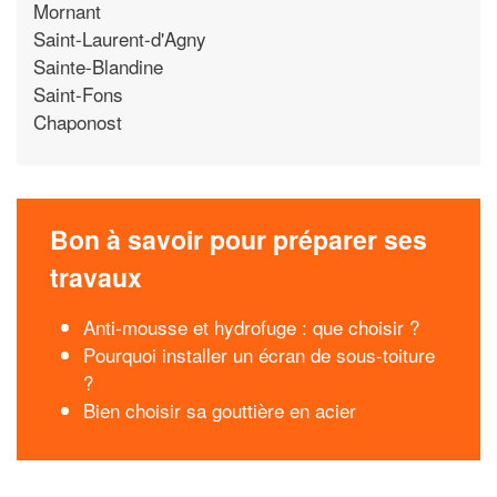
Mornant
Saint-Laurent-d'Agny
Sainte-Blandine
Saint-Fons
Chaponost
Bon à savoir pour préparer ses
travaux
Anti-mousse et hydrofuge : que choisir ?
Pourquoi installer un écran de sous-toiture
?
Bien choisir sa gouttière en acier