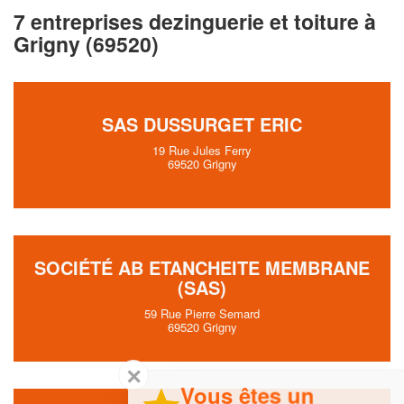
7 entreprises dezinguerie et toiture à
Grigny (69520)
SAS DUSSURGET ERIC
19 Rue Jules Ferry
69520 Grigny
SOCIÉTÉ AB ETANCHEITE MEMBRANE
(SAS)
59 Rue Pierre Semard
69520 Grigny
✕
Vous êtes un