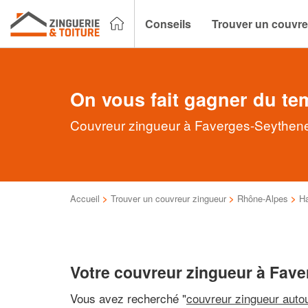
Conseils
Trouver un couvre
On vous fait gagner du te
Couvreur zingueur à Faverges-Seythenex
Accueil
>
Trouver un couvreur zingueur
>
Rhône-Alpes
>
Ha
Votre couvreur zingueur à Fav
Vous avez recherché "
couvreur zingueur auto