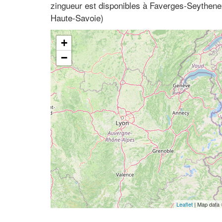
zingueur est disponibles à Faverges-Seythen
Haute-Savoie)
+
−
Leaflet
| Map data