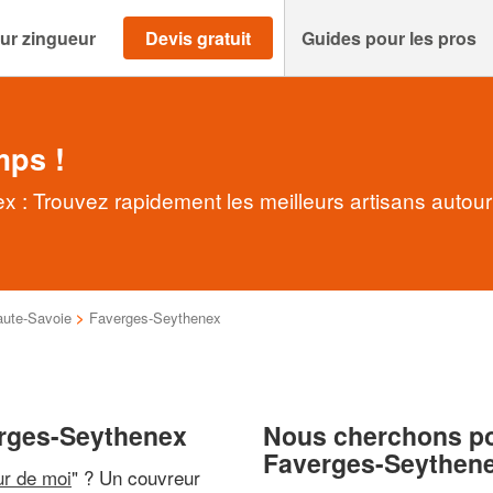
ur zingueur
Devis gratuit
Guides pour les pros
mps !
 : Trouvez rapidement les meilleurs artisans autour
ute-Savoie
>
Faverges-Seythenex
erges-Seythenex
Nous cherchons pou
Faverges-Seythen
ur de moi
" ? Un couvreur