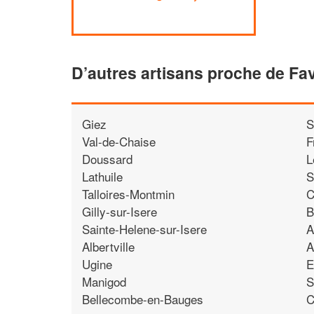
D’autres artisans proche de F
Giez
S
Val-de-Chaise
F
Doussard
L
Lathuile
S
Talloires-Montmin
C
Gilly-sur-Isere
B
Sainte-Helene-sur-Isere
A
Albertville
A
Ugine
E
Manigod
S
Bellecombe-en-Bauges
C