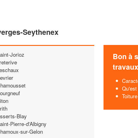
averges-Seythenex
aint-Jorioz
Bon à s
reterive
travau
eschaux
evrier
Caract
hamousset
Qu'est
ourgneuf
Toiture
iton
rith
sserts-Blay
aint-Pierre-d'Albigny
hamoux-sur-Gelon