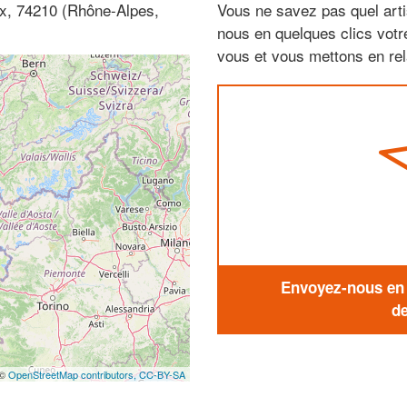
ex, 74210 (Rhône-Alpes,
Vous ne savez pas quel arti
nous en quelques clics vot
vous et vous mettons en rela
Envoyez-nous en q
de
 ©
OpenStreetMap contributors,
CC-BY-SA