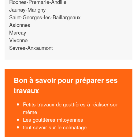
Roches-Premarie-Andille
Jaunay-Marigny
Saint-Georges-les-Baillargeaux
Aslonnes
Marcay
Vivonne
Sevres-Anxaumont
Bon à savoir pour préparer ses
travaux
Petits travaux de gouttières à réaliser soi-
même
Les gouttières mitoyennes
tout savoir sur le colmatage