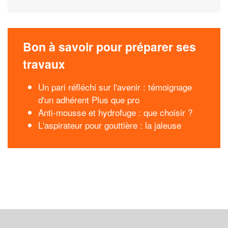
Bon à savoir pour préparer ses
travaux
Un pari réfléchi sur l'avenir : témoignage
d'un adhérent Plus que pro
Anti-mousse et hydrofuge : que choisir ?
L'aspirateur pour gouttière : la jaleuse