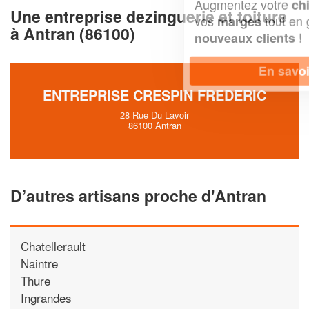
Augmentez votre
et
chiffre d'affaires
Une entreprise dezinguerie et toiture
vos
tout en gagnant de
marges
à Antran (86100)
!
nouveaux clients
En savoir plus
ENTREPRISE CRESPIN FREDERIC
28 Rue Du Lavoir
86100 Antran
D’autres artisans proche d'Antran
Chatellerault
Naintre
Thure
Ingrandes