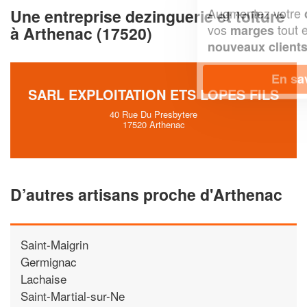
Augmentez votre
et
chiffre d'affaires
Une entreprise dezinguerie et toiture
vos
tout en gagnant de
marges
à Arthenac (17520)
!
nouveaux clients
En savoir plus
SARL EXPLOITATION ETS LOPES FILS
40 Rue Du Presbytere
17520 Arthenac
D’autres artisans proche d'Arthenac
Saint-Maigrin
Germignac
Lachaise
Saint-Martial-sur-Ne